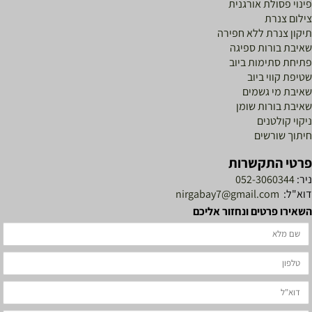
ינוי פסולת אורגנית
ילום צנרת
יקון צנרת ללא חפירה
איבת בורות ספיגה
תיחת סתימות ביוב
טיפת קווי ביוב
איבת מי גשמים
איבת בורות שומן
יקוי קולטנים
יתוך שורשים
רטי התקשרות
יר:
052-3060344
וא"ל:
nirgabay7@gmail.com
שאירו פרטים ונחזור אליכם