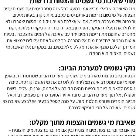
תי שאיבת מי גשמים והצפות נדרשת?
זג האוויר הישראלי מביא עמו כמעט בכל שנה מספר ימים עם גשמים עזים.
צפות של מי גשם נגרמות באותם ימים עקב בעיות ניקוז, בעיות איטום
הצפות של מערכת הביוב. אם יש אצלכם בעיית ניקוז מי הגשם יצטברו ולא
חלחלו את תעלות הניקוז. הפתרון במקרה כזה יהיה ניקוי תעלות הניקוז
הגורם שחוסם את זרימת המים יחד עם שאיבה של המים שהצטברו. בעיות
יטום גורמות לחדירת מים אל המבנה. כך למשל אתם עלולים למצוא את
מרתף שלכם מוצף או את המקלט מלא במים. גם במקרים אלו שאיבת מי
שמים והצפות היא הפתרון.
זקי גשמים למערכת הביוב:
צפות ביוב נפוצות מאוד בימים גשומים. מערכת הביוב שמתמודדת באופן
ומיומי עם עומס רב אינה מצליחה לקלוט גם את מי הגשם וקורסת. סיבה
וספת להצפות ביוב חורפיות תהיה חדירה של אדמה, אבנים, עלים יבשים
פסולת אל תוך מערכת הביוב. מזג האוויר הסוער מזרים פעמים רבות אל
ביוב חומרים שגורמים לסתימות. על מנת לטפל בבעיה יש לבצע שאיבת מי
שמים, שאיבה של הביוב וניקוי לצנרת.
איבת מי גשמים והצפות מתוך מקלט:
ין אם מדובר בהצפת מים חיצונית ובין אם מדובר בהצפת מים חיצונית –