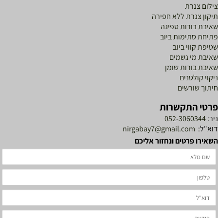
ילום צנרת
יקון צנרת ללא חפירה
איבת בורות ספיגה
תיחת סתימות ביוב
טיפת קווי ביוב
איבת מי גשמים
איבת בורות שומן
יקוי קולטנים
יתוך שורשים
רטי התקשרות
יר:
052-3060344
וא"ל:
nirgabay7@gmail.com
שאירו פרטים ונחזור אליכם