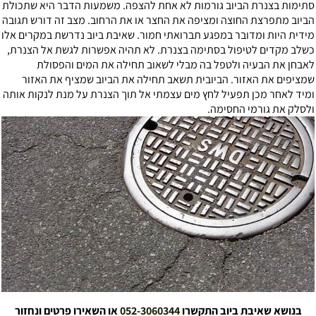
תימות בצנרת הביוב גורמות לא אחת להצפה. משמעות הדבר היא שתכולת
ביוב מתפרצת החוצה ומציפה את החצר או את הרחוב. מצב זה דורש תגובה
ידית היות ומדובר במפגע תברואתי חמור. שאיבת ביוב נדרשת במקרים אלו
שלב מקדים לטיפול בסתימה בצנרת. לא תהיה אפשרות לגשת אל הצנרת,
אבחן את הבעיה ולטפל בה מבלי לשאוב תחילה את המים והפסולת
מציפים את האזור. הביובית תשאב תחילה את הביוב שמציף את האזור
מיד לאחר מכן תפעיל לחץ מים עצמתי אל תוך הצנרת על מנת לנקות אותה
לסלק את גורמי החסימה.
בנושא
שאיבת ביוב התקשרו
052-3060344
או השאירו פרטים ונחזור