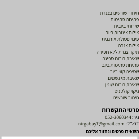
יתוך שורשים בצנרת
תיחת סתימות
ירותי ביובית
ילום צינורות ביוב
ינוי פסולת אורגנית
ילום צנרת
יקון צנרת ללא חפירה
איבת בורות ספיגה
תיחת סתימות ביוב
טיפת קווי ביוב
איבת מי גשמים
איבת בורות שומן
יקוי קולטנים
יתוך שורשים
רטי התקשרות
יר:
052-3060344
וא"ל:
nirgabay7@gmail.com
שאירו פרטים ונחזור אליכם