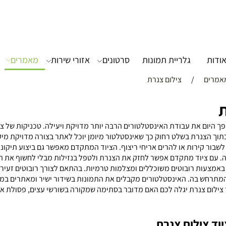
ודות
גלריית תמונות
סרטונים
אזורי שירות
מאמרים
אמרים
/
צילום צנרת
ת
פך היום את עבודת האינסטלטורים הרבה יותר מדויקת ויעילה. טכניקות של 
וך הצנרת בשלט רחוק כך שאינסטלטור מיומן יוכל לאתר בצורה מדויקת מי
לשבור קירות או להרים אריחי ריצוף. הציוד המתקדם מאפשר גם ביצוע תיקונ
. עם ציוד מתקדם אפשר לחזק את הצנרת ולטפל בנזילות מבלי לחשוף את הצ
אמצעות רובוטים משוכללים ומצלמות טרמיות. בהתאם לצורך רובוטים זעירי
מתרחש בה. האינסטלטורים מקבלים את התמונות בשידור ישיר ומאתרים ב
ד צילום צנרת יגלה לכם האם מדובר בסתימה שמקורה בשורשי עצים, פסולת או
וד צילום צנרת