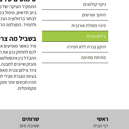
ניקוי קולטנים
התפקיד העיקרי של מצ
ביוב חדשים, טיפול בכ
חיתוך שורשים
לבחור ברזולוציה הנכו
ולתמיד. המצלמה הרוב
פינוי פסולת אורגנית
צילום צנרת
בשביל מה צריך
מיד כאשר מופיעים אצ
תיקון צנרת ללא חפירה
לכם לתחזק נכון את ה
פתיחת סתימה
ההבדל בין אינסטלטורי
והנזק שייגרם למבנה.
ציוד צילום צנרת מאפ
בעיות הצנרת מבלי לג
תהיו חכמים יותר ותק
מקסימלית.
ראשי
שרותים
דף הבית
שאיבת מים