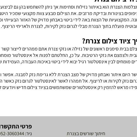
למות הצנרת הוא באיתור נזילות וסתימות אך ניתן להשתמש בהן גם לביצוע ב
יפופים בצינורות ובדיקת מרזבים. את הצילום מבצע צוות מקצועי שמכיר היט
נה. המקצועיות של הצוות באה לידי ביטוי באבחון מדויק של האזור הבעייתי 
וטית פועלת בתוך הצנרת מבלי לגרום נזק לקירות, לצנרת ולאריחי הריצוף.
 ציוד צילום צנרת?
לם בבית סימנים ראשונים של נזילה או נזקי צנרת אתם ממהרים לייצור קשר 
בית ולצמצם את נזקי הרטיבות. על כן, החלטתם לפנות אל אינסטלטור מומח
ם מומחים לבין אינסטלטור רגיל יבוא לידי ביטוי באיכות העבודה, העמידות 
שר היום איתור ואבחון מדויק של מצב הצנרת ללא גרימת נזק למבנה. אפשר ו
רום נזק לקירות או לריצוף. אל תמהרו לאשר לאינסטלטור לגרום נזק כאשר הד
פידו מראש להזמין רק אינסטלטורים שמשתמשים בציוד צילום חדיש ויודעים 
פרטי התקשרו
חיתוך שורשים בצנרת
ניר:
052-3060344