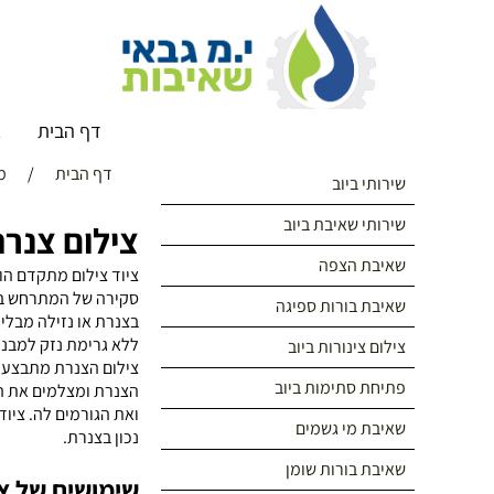
דף הבית
א
דף הבית
/
מ
שירותי ביוב
שירותי שאיבת ביוב
צילום צנר
שאיבת הצפה
ציוד צילום מתקדם הו
סקירה של המתרחש בת
שאיבת בורות ספיגה
בצנרת או נזילה מבלי 
ללא גרימת נזק למבנה
צילום צינורות ביוב
צילום הצנרת מתבצע ב
פתיחת סתימות ביוב
הצנרת ומצלמים את ה
ואת הגורמים לה. ציו
שאיבת מי גשמים
נכון בצנרת.
שאיבת בורות שומן
שימושים של צי