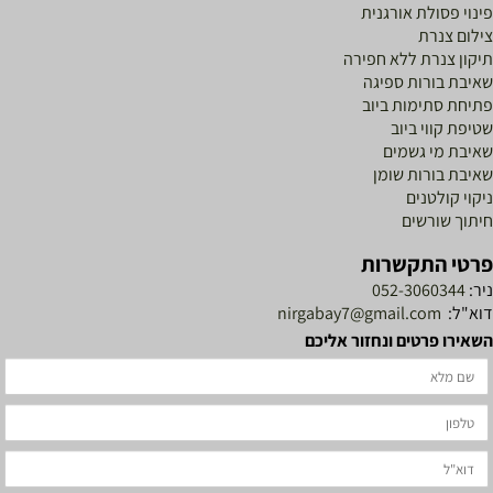
ינוי פסולת אורגנית
ילום צנרת
יקון צנרת ללא חפירה
איבת בורות ספיגה
תיחת סתימות ביוב
טיפת קווי ביוב
איבת מי גשמים
איבת בורות שומן
יקוי קולטנים
יתוך שורשים
רטי התקשרות
יר:
052-3060344
וא"ל:
nirgabay7@gmail.com
שאירו פרטים ונחזור אליכם