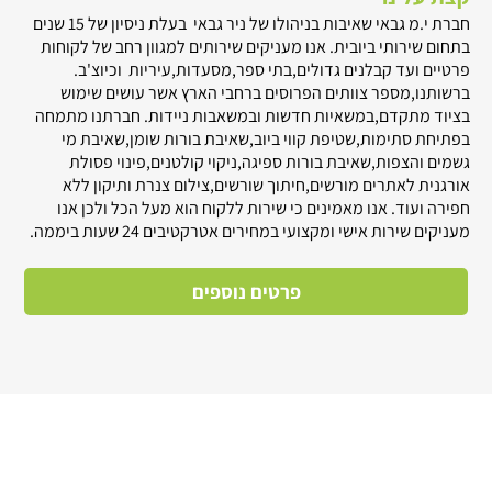
חברת י.מ גבאי שאיבות בניהולו של ניר גבאי בעלת ניסיון של 15 שנים
בתחום שירותי ביובית. אנו מעניקים שירותים למגוון רחב של לקוחות
פרטיים ועד קבלנים גדולים,בתי ספר,מסעדות,עיריות וכיוצ'ב.
ברשותנו,מספר צוותים הפרוסים ברחבי הארץ אשר עושים שימוש
בציוד מתקדם,במשאיות חדשות ובמשאבות ניידות. חברתנו מתמחה
בפתיחת סתימות,שטיפת קווי ביוב,שאיבת בורות שומן,שאיבת מי
גשמים והצפות,שאיבת בורות ספיגה,ניקוי קולטנים,פינוי פסולת
אורגנית לאתרים מורשים,חיתוך שורשים,צילום צנרת ותיקון ללא
חפירה ועוד. אנו מאמינים כי שירות ללקוח הוא מעל הכל ולכן אנו
מעניקים שירות אישי ומקצועי במחירים אטרקטיבים 24 שעות ביממה.
פרטים נוספים