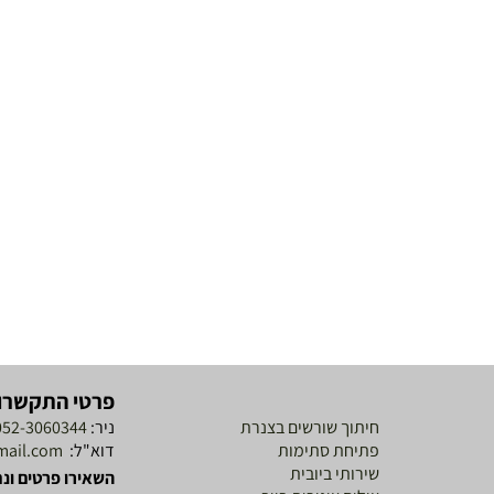
פרטי התקשרו
חיתוך שורשים בצנרת
ניר:
052-3060344
פתיחת סתימות
דוא"ל:
mail.com
שירותי ביובית
השאירו פרטים ונח