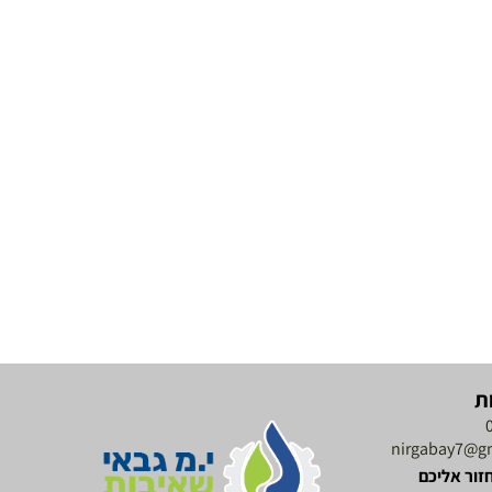
ת
nirgabay7@g
זור אליכם