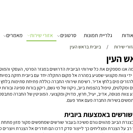
ודות
גלריית תמונות
סרטונים
אזורי שירות
מאמרים
זורי שירות
/
ביובית בראש העין
ש העין
 אנו מספקים את כל שירותי הביובית הדרושים במגזר הפרטי, העסקי והמוס
 ידי צוות מקצועי שמגיע במהרה אל מקום התקלה יחד עם ביובית חזקה במיו
להזרים מים בלחץ אדיר. רשימת שירותי החברה כוללת פתיחת סתימות בלחץ 
ומקלטים, טיפול בהצפות ביוב, ניקוז של מי גשם, ריקון בורות ספיגה ובורות שמן
צוות מנוסה, אדיב, יעיל, חרוץ, מדויק ומקצועי. המוניטין של החברה מתבסס
תמשים בשירות החברה פעם אחר פעם.
 שורשים באמצעות ביובית
צנרת הביוב מהווים גורם משיכה בעבור שורשים שמחפשים מקור מזון מתחת
רב על הצנרת ומצליחים כך לייצור סדק דרכו הם חודרים אל הצנרת ויוצרים 