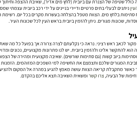
 כולל שטיפה של הצנרת עם ביובית (לחץ מים אדיר), שאיבת ההצפה וחיתוך 
עין
ניתנים לבעלי בתים פרטיים ודיירי בניינים על ידי רכב ביובית עצמתי שמס
 סתימות בלחץ מים. הצוות מטפל בהצלחה בעשרות מקרים בכל יום. רשימת 
דות, שכונות מגורים. ניתן להזמין ביובית בראש העין לכל שכונות העיר.
יל
ן מקור לכאב ראש רציני. נראה כי נקלעתם לצרה צרורה אך בפועל כל מה שאת
הוא להתקשר אלינו ולהזמין ביובית. יש לנו פתרונות מקצועיים, נכונים ומדוי
תימות ביוב קשות (גם סתימות שורשים). שאיבה מקצועית ומהירה של הצפות
יבת המגורים שלכם ותצמצם את החשיפה למי השפכים המזוהמים. הזמנות של
 כאשר מתקבלת קריאה הצוות עושה מאמץ להגיע במהרה אל המקום ולהציע א
דחיפות של הבעיה,
צרו קשר
ומשאית השאיבה תצא אליכם בהקדם.