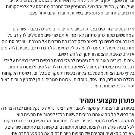
בורות שמן, ריקון בריכות נוי. את כל השירותים מבצע צוות מנוסה, אדיב,
עיל, חרוץ, מדויק ומקצועי. המוניטין של החברה מתבסס על אלפי לקוחות
רוצים שחוזרים ומשתמשים בשירות החברה פעם אחר פעם.
י השפכים שזורמים בצנרת הביוב מהווים גורם משיכה בעבור שורשים
מחפשים מקור מזון מתחת לאדמה. אותם שורשים מפעילים לחץ רב על
צנרת ומצליחים כך לייצור סדק דרכו הם חודרים אל הצנרת ויוצרים סתימה
ורכבת לטיפול. המענה לבעיה כולל שטיפה של הצנרת עם ביובית (לחץ מים
דיר), שאיבת ההצפה וחיתוך של השורשים.
ירותי
ביובית באור יהודה
ניתנים לבעלי בתים פרטיים ודיירי בניינים על ידי
כב ביובית עצמתי שמסוגל לשאוב כמות גדולה של מים ולפתוח סתימות
לחץ מים. הצוות מטפל בהצלחה בעשרות מקרים בכל יום. רשימת הלקוחות
וללת מפעלים, בתי עסק, מוסדות, שכונות מגורים. ניתן להזמין ביובית באור
הודה לכל שכונות העיר.
תרון מקצועי ומהיר
עיות ביוב והצפות הן מקור לכאב ראש רציני. נראה כי נקלעתם לצרה צרורה
ך בפועל כל מה שאתם צריכים לעשות בכדי לפתור את הבעיה הוא
התקשר אלינו ולהזמין ביובית. יש לנו פתרונות מקצועיים, נכונים ומדויקים
כל בעיה שקשורה להצפת מים וסתימות ביוב קשות (גם סתימות שורשים).
איבה מקצועית ומהירה של הצפות ביוב תרחיק את המפגע התברואתי