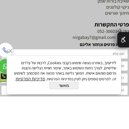
איבת בורות שומן
יקוי קולטנים
יתוך שורשים
רטי התקשרות
✕
יר:
052-3060344
וא"ל:
nirgabay7@gmail.com
שאירו פרטים ונחזור אליכם
לידיעתך, באתרנו נעשה שימוש בקבצי Cookies, לרבות של צדדים
שלישיים, לצורך ניתוח השימוש באתר, שיפור חוויית הגלישה והצגת
להזמנת ביובית
פרסום מותאם אישית. המשך גלישה באתר מהווה את הסכמתך לשימוש
052-3060344
מדיניות הפרטיות
זה. לפרטים נוספים ניתן לעיין במדיניות הפרטיות.
מאשר